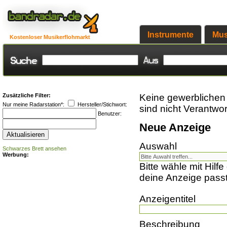
Instrumente
Mus
Kostenloser Musikerflohmarkt
Zusätzliche Filter:
Keine gewerblichen 
Nur meine Radarstation*:
Hersteller/Stichwort:
sind nicht Verantwor
Benutzer:
Neue Anzeige
Auswahl
Schwarzes Brett ansehen
Werbung:
Bitte wähle mit Hilf
deine Anzeige passt
Anzeigentitel
Beschreibung