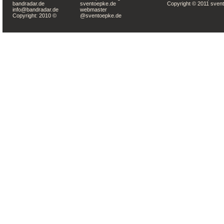
bandradar.de
sventoepke.de
Copyright © 2011 svent
info@bandradar.de
webmaster
Copyright: 2010 ©
@sventoepke.de