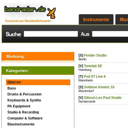
Instrumente
Mus
Kostenloser Musikerflohmarkt
[S]
Fender Studio
Werbung:
Berlin
[V]
Tonelab SE
Hamburg
Kategorien:
[T]
Pod XT Line 6
Mannheim
Gitarren
[S]
Soldano Atomic 16
Bass
Musterdorf
Drums & Percussion
[V]
Gibson Les Paul Studio
Keyboards & Synths
Norderstedt
PA Equipment
Studio & Recording
Computer & Software
Blasinstrumente