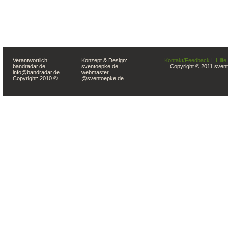
Verantwortlich:
Konzept & Design:
Kontakt/Feedback
|
Hilfe
bandradar.de
sventoepke.de
Copyright © 2011 svent
info@bandradar.de
webmaster
Copyright: 2010 ©
@sventoepke.de