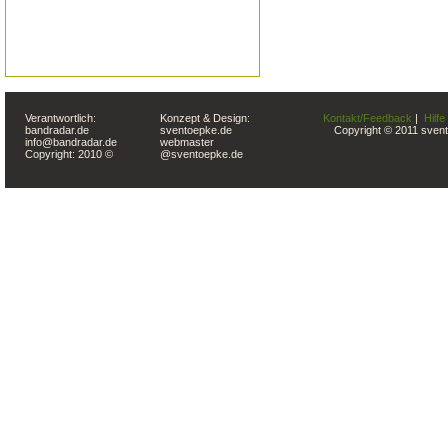
Verantwortlich:
Konzept & Design:
Kontakt/Feedback
|
Hilfe
bandradar.de
sventoepke.de
Copyright © 2011 svent
info@bandradar.de
webmaster
Copyright: 2010 ©
@sventoepke.de