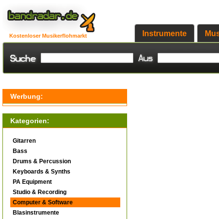
Instrumente
Mus
Kostenloser Musikerflohmarkt
Werbung:
Kategorien:
Gitarren
Bass
Drums & Percussion
Keyboards & Synths
PA Equipment
Studio & Recording
Computer & Software
Blasinstrumente